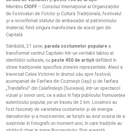
Membru
CIOFF
– Consiliul Internațional al Organizațiilor
de Festivaluri de Folclor și Cultură Tradițională, festivalul
și-a reconfirmat statutul de ambasador al patrimoniului
imaterial, fiind singura manifestare de acest gen din
Capitală.
Sâmbătă, 21 iunie,
parada costumelor populare
a
transformat centrul Capitalei într-un veritabil tablou al
identității culturale, cu
peste 450 de artiști
defilând în
straie tradiționale specifice zonelor reprezentate. Alaiul a
traversat Calea Victoriei în drumul său spre festival,
acompaniat de Fanfara din Cozmeşti (Iaşi) și de fanfara
„Trandafirul” din Calafindeşti (Suceava), într-un spectacol
vizual și sonor unic, ce a adus în fața publicului frumusețea
autenticului popular, pe un traseu de 2 km. Localnicii au
fost fascinați de varietatea costumelor și de energia
dansatorilor și a muzicienilor, iar turiștii au avut ocazia de a
surprinde în fotografii un moment unic, în care tradițiile au
strălucit chiar în inima Bucureștiului. Prin această