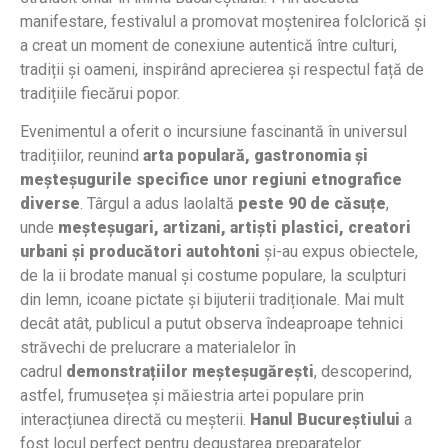
manifestare, festivalul a promovat moștenirea folclorică și
a creat un moment de conexiune autentică între culturi,
tradiții și oameni, inspirând aprecierea și respectul față de
tradițiile fiecărui popor.
Evenimentul a oferit o incursiune fascinantă în universul
tradițiilor, reunind
arta populară, gastronomia și
meșteșugurile specifice unor regiuni etnografice
diverse
. Târgul a adus laolaltă
peste 90 de căsuțe
,
unde
meșteșugari, artizani, artiști plastici, creatori
urbani și producători autohtoni
și-au expus obiectele,
de la ii brodate manual și costume populare, la sculpturi
din lemn, icoane pictate și bijuterii tradiționale. Mai mult
decât atât, publicul a putut observa îndeaproape tehnici
străvechi de prelucrare a materialelor în
cadrul
demonstrațiilor meșteșugărești
, descoperind,
astfel, frumusețea și măiestria artei populare prin
interacțiunea directă cu meșterii.
Hanul Bucureștiului
a
fost locul perfect pentru degustarea preparatelor