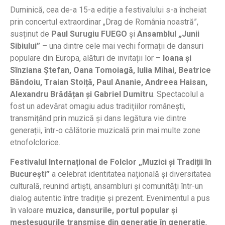
Duminică, cea de-a 15-a ediție a festivalului s-a încheiat
prin concertul extraordinar „Drag de România noastră”,
susținut de
Paul Surugiu FUEGO
și
Ansamblul „Junii
Sibiului”
– una dintre cele mai vechi formații de dansuri
populare din Europa, alături de invitații lor –
Ioana și
Sînziana Ștefan, Oana Tomoiagă, Iulia Mihai, Beatrice
Băndoiu, Traian Stoiță, Paul Ananie, Andreea Haisan,
Alexandru Brădățan și Gabriel Dumitru
. Spectacolul a
fost un adevărat omagiu adus tradițiilor românești,
transmițând prin muzică și dans legătura vie dintre
generații, într-o călătorie muzicală prin mai multe zone
etnofolclorice.
Festivalul Internațional de Folclor „Muzici și Tradiții în
București”
a celebrat identitatea națională și diversitatea
culturală, reunind artiști, ansambluri și comunități într-un
dialog autentic între tradiție și prezent. Evenimentul a pus
în valoare
muzica, dansurile, portul popular și
meșteșugurile transmise din generație în generație
,