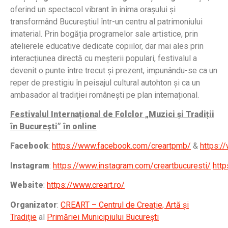
oferind un spectacol vibrant în inima orașului și
transformând Bucureștiul într-un centru al patrimoniului
imaterial. Prin bogăția programelor sale artistice, prin
atelierele educative dedicate copiilor, dar mai ales prin
interacțiunea directă cu meșterii populari, festivalul a
devenit o punte între trecut și prezent, impunându-se ca un
reper de prestigiu în peisajul cultural autohton și ca un
ambasador al tradiției românești pe plan internațional.
Festivalul Internațional de Folclor „Muzici și Tradiții
în București” în online
Facebook
:
https://www.facebook.com/creartpmb/
&
https:/
Instagram
:
https://www.instagram.com/creartbucuresti/
http
Website
:
https://www.creart.ro/
Organizator
:
CREART – Centrul de Creație, Artă și
Tradiție
al
Primăriei Municipiului București