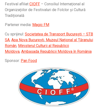
Festival afiliat
CIOFF
– Consiliul Internațional al
Organizațiilor de Festivaluri de Folclor și Cultură
Tradițională
Partener media:
Magic FM
Cu sprijinul:
Societatea de Transport București – STB
SA
,
Apa Nova București
,
Muzeul Național al Țăranului
Român
,
Ministerul Culturii al Republicii
Moldova
,
Ambasada Republicii Moldova în România
Sponsor:
Pan Food