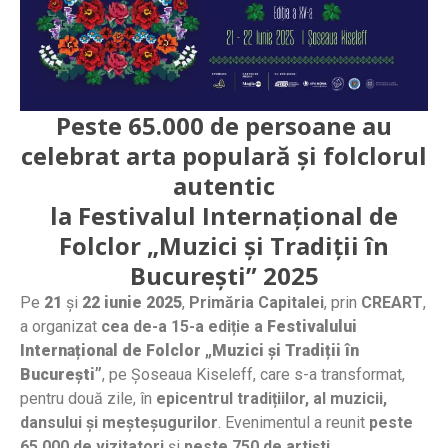
Peste 65.000 de persoane au
celebrat arta populară și folclorul
autentic
la Festivalul Internațional de
Folclor „Muzici și Tradiții în
București” 2025
Pe
21
și
22 iunie 2025
,
Primăria Capitalei
, prin
CREART
,
a organizat
cea de-a 15-a ediție a
Festivalului
Internațional de Folclor „Muzici și Tradiții în
București”
, pe Șoseaua Kiseleff, care s-a transformat,
pentru două zile, în
epicentrul tradițiilor, al muzicii,
dansului și meșteșugurilor
. Evenimentul a reunit
peste
65.000 de vizitatori
și
peste 750 de artiști
.