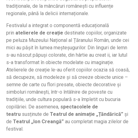
tradiționale, de la mâncăruri românești cu influențe
regionale, până la delicii internaționale.
Festivalul a integrat o componentă educațională
prin
atelierele de creație
destinate copiilor, organizate
pe peluza Muzeului Național al Țăranului Român, unde cei
mici au pășit în lumea meșteșugurilor. Din linguri de lemn
s-au născut păpuși colorate, din hârtie au creat ii, iar lutul
s-a transformat în obiecte modelate cu imaginație.
Atelierele de creație le-au oferit copiilor ocazia să coasă,
să decupeze, să modeleze și să creeze obiecte unice –
semne de carte cu flori presate, obiecte decorative și
simboluri românești, într-o întâlnire de poveste cu
tradițiile, unde cultura populară s-a împletit cu bucuria
copilăriei. De asemenea,
spectacolele de
teatru
susținute de
Teatrul de animație „Țăndărică”
și
de
Teatrul „Ion Creangă”
au completat magia zilelor de
festival.