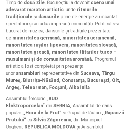
Timp de
două zile
, Bucureștiul a devenit
scena unui
adevărat maraton artistic
, unde
ritmurile
tradiționale
și
dansurile
pline de energie au încântat
spectatorii și au adus împreună comunități. Publicul s-a
bucurat de muzica, dansurile și tradițiile prezentate
de
minoritatea germană, minoritatea ucraineană,
minoritatea rușilor lipoveni, minoritatea slovacă,
minoritatea greacă, minoritatea
tătarilor turco –
musulmani
și de comunitatea aromână.
Programul
artistic a fost completat prin prezența
unor
ansambluri
reprezentative din
Suceava, Târgu
Mureș, Bistrița-Năsăud, Constanța, București, Olt,
Argeș, Teleorman, Focșani, Alba Iulia
.
Ansamblul folcloric
„KUD
Elektroporcelan”
din
SERBIA,
Аnsаmblul de dans
роpular
,,Ноrа de la Рrut”
și Grupul de lăutari
,,Rapsozii
Рrutului”
cu
Silvia Zăgoreanu
, din Municipiul
Ungheni,
REPUBLICA MOLDOVA
și
Ansamblul