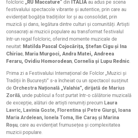
folcloric
„RU Maccature”
din
ITALIA
au adus pe scena
festivalului spectacole vibrante și autentice, prin care au
evidențiat bogăția tradițiilor lor și au consolidat, prin
muzică și dans, legătura dintre culturi și comunități.
Artiști
consacrați ai muzicii populare au transformat festivalul
într-un regal folcloric, oferind momente muzicale de
neuitat:
Matilda Pascal Cojocărița, Ștefan Cigu și Ina
Chiriac
,
Maria Murgoci, Andra Matei, Andreea
Feraru, Ovidiu Homorodean
,
Cornelia și Lupu Rednic
.
Prima zi a Festivalului Internațional de Folclor „Muzici și
Tradiții în București” s-a încheiat cu un spectacol susținut
de
Orchestra Națională „Valahia”, dirijată de Marius
Zorilă
, unde publicul a fost purtat într-o călătorie muzicală
de excepție, alături de artiști renumiți precum
Laura
Lavric, Lavinia Goste, Florentina și Petre Giurgi, Ioana
Maria Ardelean, Ionela Toma, Ilie Caraș și Marina
Roșu
, care au evidențiat frumusețea și complexitatea
muzicii populare.