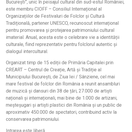
București”, unic în peisajul cultural din sud-estul României,
este membru CIOFF – Consiliul Internațional al
Organizațiilor de Festivaluri de Folclor și Cultură
Tradițională, partener UNESCO, recunoscut internațional
pentru promovarea și protejarea patrimoniului cultural
imaterial. Anual, acesta este o celebrare vie a identității
culturale, fiind reprezentativ pentru folclorul autentic și
dialogul intercultural.
Organizat timp de 15 ediții de Primăria Capitalei prin
CREART – Centrul de Creație, Artă și Tradiție al
Municipiului București, de Ziua Iei / Sânziene, cel mai
mare festival de folclor din România a reunit ansambluri
de muzică și dansuri din 38 de țări, 27.000 de artiști
naționali și internaționali, mai bine de 1.000 de artizani,
meșteșugari și artiști plastici din România și un public de
aproximativ 450.000 de spectatori, contribuind activ la
conservarea patrimoniului.
Intrarea este liberă.