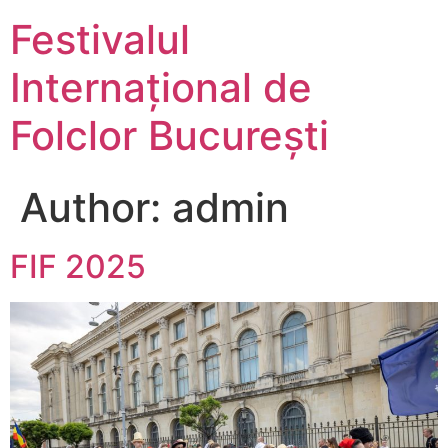
Festivalul
Internațional de
Folclor București
Author:
admin
FIF 2025