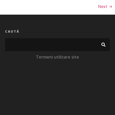
Next
→
CAUTĂ
Termeni utilizare site