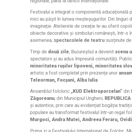
regionale, până la delicii internaționale.
Festivalul a integrat o componentă educațională 
mici au pășit în lumea meșteșugurilor. Din linguri 
imaginație. Atelierele de creație le-au oferit co
obiecte decorative și simboluri românești, într-o în
asemenea,
spectacolele de teatru
susținute d
Timp de
două zile
, Bucureștiul a devenit
scena u
spectatorii și au adus împreună comunități. Public
minoritatea rușilor lipoveni, minoritatea sl
artistic a fost completat prin prezența unor
ansam
Teleorman, Focșani, Alba Iulia
.
Ansamblul folcloric
„KUD Elektroporcelan”
din
Zăgoreanu
, din Municipiul Ungheni,
REPUBLICA
și autentice, prin care au evidențiat bogăția tradiții
populare au transformat festivalul într-un regal f
Murgoci, Andra Matei, Andreea Feraru, Ovi
Prima zi a Festivalului Internațional de Folclor „Mu