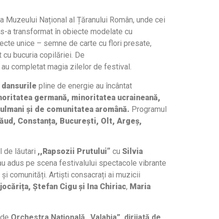
za Muzeului Național al Țăranului Român, unde cei
ul s-a transformat în obiecte modelate cu
ecte unice – semne de carte cu flori presate,
t cu bucuria copilăriei. De
”
au completat magia zilelor de festival.
i
dansurile
pline de energie au încântat
oritatea germană, minoritatea ucraineană,
sulmani
și de comunitatea aromână.
Programul
ăud, Constanța, București, Olt, Argeș,
l de lăutari
,,Rapsozii Рrutului”
cu
Silvia
u adus pe scena festivalului spectacole vibrante
 și comunități.
Artiști consacrați ai muzicii
ocărița, Ștefan Cigu și Ina Chiriac
,
Maria
t de
Orchestra Națională „Valahia”, dirijată de