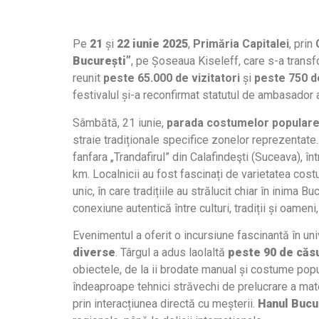
Pe
21
și
22 iunie 2025
,
Primăria Capitalei
, prin
București”
, pe Șoseaua Kiseleff, care s-a transf
reunit
peste 65.000 de vizitatori
și
peste 750 de
festivalul și-a reconfirmat statutul de ambasador a
Sâmbătă, 21 iunie,
parada costumelor popular
straie tradiționale specifice zonelor reprezentate.
fanfara „Trandafirul” din Calafindeşti (Suceava), în
km. Localnicii au fost fascinați de varietatea costu
unic, în care tradițiile au strălucit chiar în inima
conexiune autentică între culturi, tradiții și oameni
Evenimentul a oferit o incursiune fascinantă în univ
diverse
. Târgul a adus laolaltă
peste 90 de căs
obiectele, de la ii brodate manual și costume popula
îndeaproape tehnici străvechi de prelucrare a mate
prin interacțiunea directă cu meșterii.
Hanul Bucur