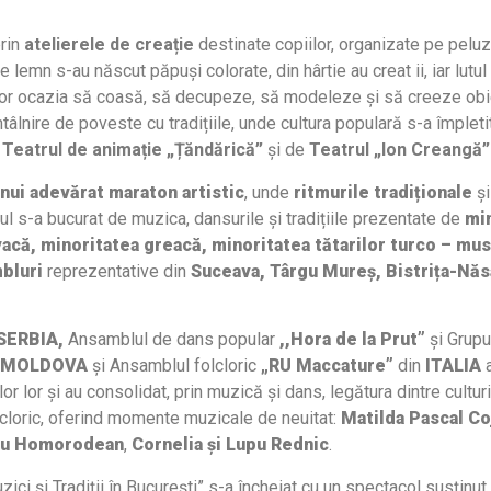
prin
atelierele de creație
destinate copiilor, organizate pe pelu
de lemn s-au născut păpuși colorate, din hârtie au creat ii, iar lut
piilor ocazia să coasă, să decupeze, să modeleze și să creeze obi
tâlnire de poveste cu tradițiile, unde cultura populară s-a împleti
e
Teatrul de animație „Țăndărică”
și de
Teatrul „Ion Creangă
nui adevărat maraton artistic
, unde
ritmurile tradiționale
ș
ul s-a bucurat de muzica, dansurile și tradițiile prezentate de
min
ovacă, minoritatea greacă, minoritatea
tătarilor turco – mu
bluri
reprezentative din
Suceava, Târgu Mureș, Bistrița-Năs
SERBIA,
Аnsаmblul de dans роpular
,,Ноrа de la Рrut”
și Grupu
 MOLDOVA
și
Ansamblul folcloric
„RU Maccature”
din
ITALIA
a
lor lor și au consolidat, prin muzică și dans, legătura dintre culturi
olcloric, oferind momente muzicale de neuitat:
Matilda Pascal Coj
diu Homorodean
,
Cornelia și Lupu Rednic
.
zici și Tradiții în București” s-a încheiat cu un spectacol susținu