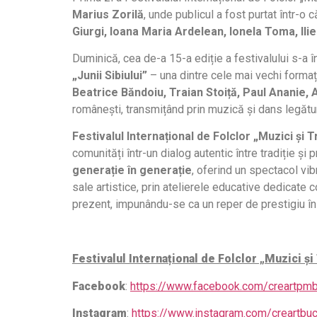
Marius Zorilă
, unde publicul a fost purtat într-o
Giurgi, Ioana Maria Ardelean, Ionela Toma, Ili
Duminică, cea de-a 15-a ediție a festivalului s-a 
„Junii Sibiului”
– una dintre cele mai vechi formații
Beatrice Băndoiu, Traian Stoiță, Paul Ananie,
românești, transmițând prin muzică și dans legătura
Festivalul Internațional de Folclor „Muzici și Tr
comunități într-un dialog autentic între tradiție și
generație în generație
, oferind un spectacol vib
sale artistice, prin atelierele educative dedicate co
prezent, impunându-se ca un reper de prestigiu în p
Festivalul Internațional de Folclor „Muzici și 
Facebook
:
https://www.facebook.com/creartpm
Instagram
:
https://www.instagram.com/creartbuc