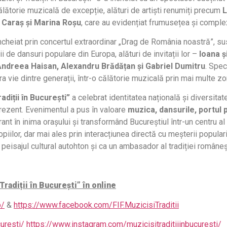
 călătorie muzicală de excepție, alături de artiști renumiți precum
L
e Caraș și Marina Roșu
, care au evidențiat frumusețea și comple
încheiat prin concertul extraordinar „Drag de România noastră”, s
 de dansuri populare din Europa, alături de invitații lor –
Ioana ș
 Andreea Haisan, Alexandru Brădățan și Gabriel Dumitru
. Spec
 vie dintre generații, într-o călătorie muzicală prin mai multe zo
adiții în București”
a celebrat identitatea națională și diversitate
 prezent. Evenimentul a pus în valoare
muzica, dansurile, portul 
rant în inima orașului și transformând Bucureștiul într-un centru a
piilor, dar mai ales prin interacțiunea directă cu meșterii populari,
eisajul cultural autohton și ca un ambasador al tradiției româneșt
Tradiții în București” în online
b/
&
https://www.facebook.com/FIF.MuzicisiTraditii
uresti/
https://www.instagram.com/muzicisitraditiiinbucuresti/