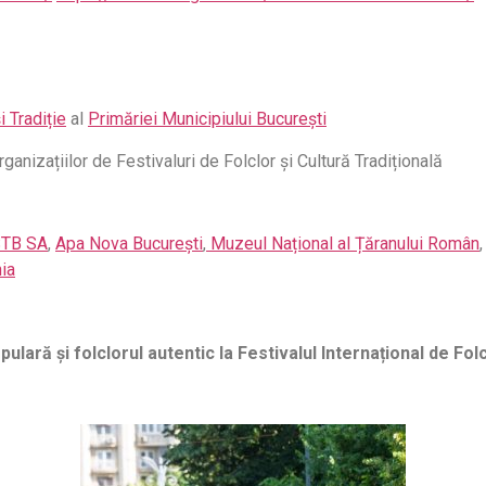
 Tradiție
al
Primăriei Municipiului București
rganizațiilor de Festivaluri de Folclor și Cultură Tradițională
 STB SA
,
Apa Nova București
,
Muzeul Național al Țăranului Român
,
ia
ară și folclorul autentic la Festivalul Internațional de Folcl