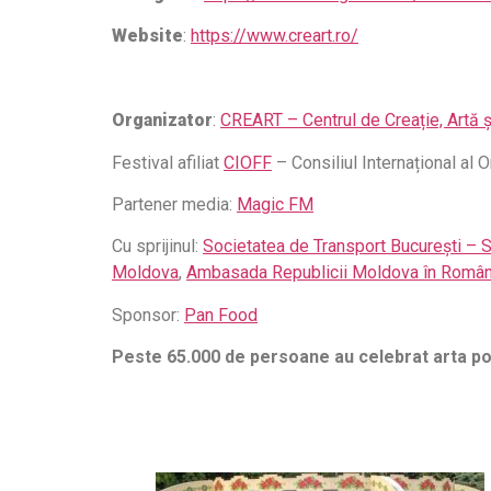
Website
:
https://www.creart.ro/
Organizator
:
CREART – Centrul de Creație, Artă și
Festival afiliat
CIOFF
– Consiliul Internațional al O
Partener media:
Magic FM
Cu sprijinul:
Societatea de Transport București –
Moldova
,
Ambasada Republicii Moldova în Român
Sponsor:
Pan Food
Peste 65.000 de persoane au celebrat arta popul