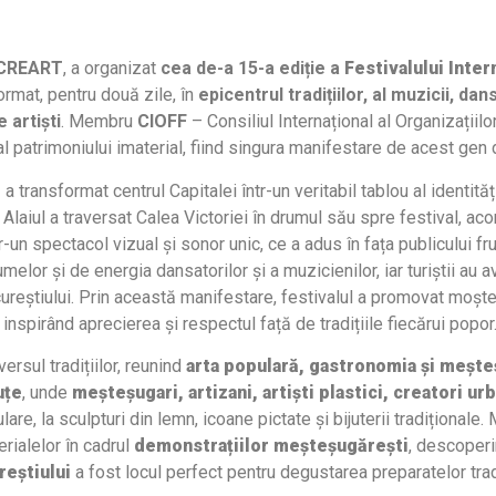
CREART
, a organizat
cea de-a 15-a ediție a
Festivalului Inter
ormat, pentru două zile, în
epicentrul tradițiilor, al muzicii, da
 artiști
. Membru
CIOFF
– Consiliul Internațional al Organizațiilo
l patrimoniului imaterial, fiind singura manifestare de acest gen 
e
a transformat centrul Capitalei într-un veritabil tablou al identităț
 Alaiul a traversat Calea Victoriei în drumul său spre festival, a
tr-un spectacol vizual și sonor unic, ce a adus în fața publicului 
melor și de energia dansatorilor și a muzicienilor, iar turiștii au
 Bucureștiului. Prin această manifestare, festivalul a promovat moș
, inspirând aprecierea și respectul față de tradițiile fiecărui popor
ersul tradițiilor, reunind
arta populară, gastronomia și mește
uțe
, unde
meșteșugari, artizani, artiști plastici, creatori u
re, la sculpturi din lemn, icoane pictate și bijuterii tradiționale.
rialelor în cadrul
demonstrațiilor meșteșugărești
, descoperi
eștiului
a fost locul perfect pentru degustarea preparatelor trad