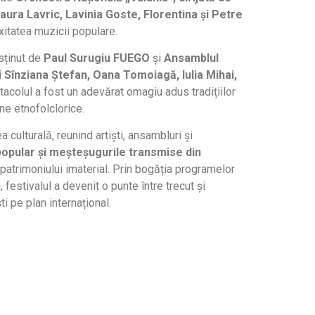
aura Lavric, Lavinia Goste, Florentina și Petre
xitatea muzicii populare.
usținut de
Paul Surugiu FUEGO
și
Ansamblul
i Sînziana Ștefan, Oana Tomoiagă, Iulia Mihai,
tacolul a fost un adevărat omagiu adus tradițiilor
ne etnofolclorice.
a culturală, reunind artiști, ansambluri și
popular și meșteșugurile transmise din
l patrimoniului imaterial. Prin bogăția programelor
 festivalul a devenit o punte între trecut și
i pe plan internațional.