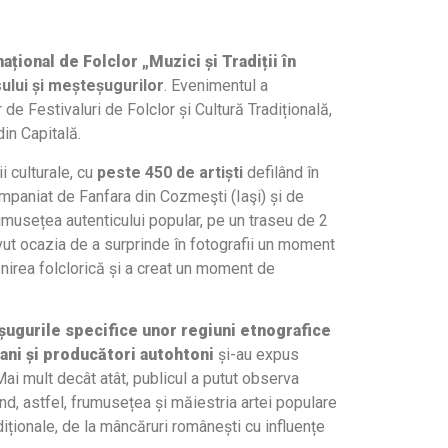
național de Folclor „Muzici și Tradiții în
nsului și meșteșugurilor
. Evenimentul a
r de Festivaluri de Folclor și Cultură Tradițională,
din Capitală.
ii culturale, cu
peste 450 de artiști
defilând în
companiat de Fanfara din Cozmeşti (Iaşi) și de
frumusețea autenticului popular, pe un traseu de 2
 avut ocazia de a surprinde în fotografii un moment
tenirea folclorică și a creat un moment de
.
șugurile specifice unor regiuni etnografice
rbani și producători autohtoni
și-au expus
 Mai mult decât atât, publicul a putut observa
nd, astfel, frumusețea și măiestria artei populare
iționale, de la mâncăruri românești cu influențe