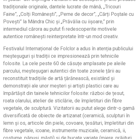
tradiționale originale, dantele lucrate de mână, „Tricouri
Faine”, „Colți Românești”, „Perne de decor”, „Cărți Poștale cu
Povești” la Mândra Chic și „Prăvălia cu iișoare,” prin
intermediul cărora au putut fi redescoperite motivele
autentice românești reinterpretate într-un mod creativ.
Festivalul Internațional de Folclor a adus în atenția publicului
meșteșuguri și tradiții ce impresionează prin tehnicile
folosite. La cele peste 60 de căsuțe amplasate pe aleile
parcului, meșteșugari autentici din toate zonele țării au
reconstituit tradițiile de artă țărănească, existând și
demonstrații ale unor meșteri și artiști plastici care au
împărtășit din tainele tehnicilor folosite: război de țesut,
roata olarului, atelier de sticlărie, de împletituri din fibre
vegetale, de sculptură. Vizitatorii au putut alege dintr-o gamă
diversificată de obiecte de artizanat (ceramică, sculpturi în
lemn și os, articole din piele, covoare, țesături, împletituri din
fibre vegetale, icoane, instrumente muzicale, ceramică, ii,
costume, păpuși, măști) și de bucate variate (miere, prăjituri