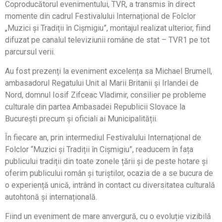
Coproducătorul evenimentului, TVR, a transmis în direct
momente din cadrul Festivalului Internațional de Folclor
„Muzici și Tradiții în Cișmigiu”, montajul realizat ulterior, fiind
difuzat pe canalul televiziunii române de stat – TVR1 pe tot
parcursul verii.
Au fost prezenți la eveniment excelența sa Michael Brumell,
ambasadorul Regatului Unit al Marii Britanii și Irlandei de
Nord, domnul Iosif Zifceac Vladimir, consilier pe probleme
culturale din partea Ambasadei Republicii Slovace la
București precum și oficiali ai Municipalității.
În fiecare an, prin intermediul Festivalului Internațional de
Folclor “Muzici și Tradiții în Cișmigiu”, readucem în fața
publicului tradiții din toate zonele țării și de peste hotare și
oferim publicului român și turiștilor, ocazia de a se bucura de
o experiență unică, intrând în contact cu diversitatea culturală
autohtonă și internațională.
Fiind un eveniment de mare anvergură, cu o evoluție vizibilă