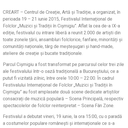
CREART – Centrul de Creație, Artă și Tradiție, a organizat, în
perioada 19 – 21 iunie 2015, Festivalul Internațional de
Folclor „Muzici și Tradiții în Cișmigiu”. Aflat la cea de-a IX-a
ediție, festivalul cu intrare liberă a reunit 2.000 de artiști din
toate zonele țării, ansambluri folclorice, fanfare, minorități și
comunități naționale, târg de meșteșugari și hand-made,
ateliere de creație și bucate tradiționale.
Parcul Cișmigiu a fost transformat pe parcursul celor trei zile
ale festivalului într-o oază tradițională a Bucureștiului, ce a
putut fi vizitată zilnic, între orele 10:00 – 22:00. În cadrul
Festivalului Internațional de Folclor „Muzici și Tradiții în
Cișmigiu” au fost amplasate două scene dedicate artiștilor
consacrați de muzică populară – Scena Principală, respectiv
spectacolelor de folclor reinterpretat – Scena Fân Zone.
Festivalul a debutat vineri, 19 iunie, la ora 15:00, cu o paradă
a costumelor populare românești și internaționale ce s-a