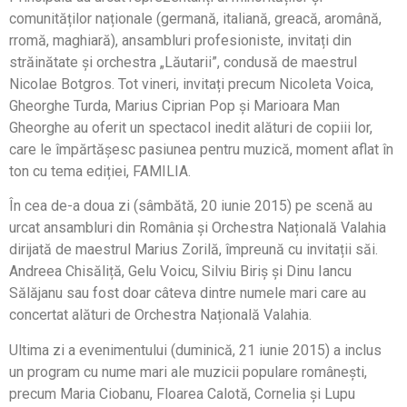
comunităților naționale (germană, italiană, greacă, aromână,
rromă, maghiară), ansambluri profesioniste, invitați din
străinătate și orchestra „Lăutarii”, condusă de maestrul
Nicolae Botgros. Tot vineri, invitați precum Nicoleta Voica,
Gheorghe Turda, Marius Ciprian Pop și Marioara Man
Gheorghe au oferit un spectacol inedit alături de copiii lor,
care le împărtășesc pasiunea pentru muzică, moment aflat în
ton cu tema ediției, FAMILIA.
În cea de-a doua zi (sâmbătă, 20 iunie 2015) pe scenă au
urcat ansambluri din România și Orchestra Națională Valahia
dirijată de maestrul Marius Zorilă, împreună cu invitații săi.
Andreea Chisăliță, Gelu Voicu, Silviu Biriș și Dinu Iancu
Sălăjanu sau fost doar câteva dintre numele mari care au
concertat alături de Orchestra Națională Valahia.
Ultima zi a evenimentului (duminică, 21 iunie 2015) a inclus
un program cu nume mari ale muzicii populare românești,
precum Maria Ciobanu, Floarea Calotă, Cornelia și Lupu