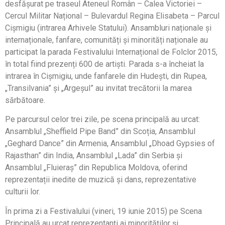
desfășurat pe traseul Ateneul Român – Calea Victoriei –
Cercul Militar Național – Bulevardul Regina Elisabeta – Parcul
Cișmigiu (intrarea Arhivele Statului). Ansambluri naționale și
internaționale, fanfare, comunități și minorități naționale au
participat la parada Festivalului Internațional de Folclor 2015,
în total fiind prezenți 600 de artiști. Parada s-a încheiat la
intrarea în Cișmigiu, unde fanfarele din Hudești, din Rupea,
„Transilvania” și „Argeșul” au invitat trecătorii la marea
sărbătoare.
Pe parcursul celor trei zile, pe scena principală au urcat:
Ansamblul „Sheffield Pipe Band” din Scoția, Ansamblul
„Geghard Dance” din Armenia, Ansamblul „Dhoad Gypsies of
Rajasthan” din India, Ansamblul „Lada” din Serbia și
Ansamblul „Fluieraș” din Republica Moldova, oferind
reprezentații inedite de muzică și dans, reprezentative
culturii lor.
În prima zi a Festivalului (vineri, 19 iunie 2015) pe Scena
Principală au urcat reprezentanți ai minorităților și