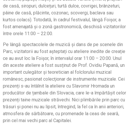
de casă, siropuri, dulcețuri, turtă dulce, covrigei, brânzeturi,
pâine de casă, plăcinte, cozonac, scovergi, baclava sau
kurtos colacs). Totodată, în cadrul festivalul, lângă Foișor, a
fost amenajată și o zonă gastronomică, deschisă vizitatorilor
între orele 11:00 – 22:00.
Pe lângă spectacolele de muzică și dans de pe scenele din
Parc, vizitatorii au fost așteptați cu ateliere inedite de creație
ce au avut loc la Foișor, în intervalul orar 11:00 – 20:00. Unul
din aceste ateliere a fost susținut de Prof. Ovidiu Papană, un
important culegător și teoretician al folclorului muzical
românesc, pasionat colecţionar de instrumente muzicale. Cei
prezenți s-au întâlnit la ateliere cu Slavomir Hromada un
producător de țambale din Slovacia, care le-a împărtășit celor
prezenți taine muzicale străvechi. Nici plimbările prin parc cu
trăsuri și ponei nu au lipsit, întregind, la fel ca în anii anteriori,
atmosfera de sărbătoare, cu promenade la ceas de seară,
prin cel mai vechi parc al Capitalei.