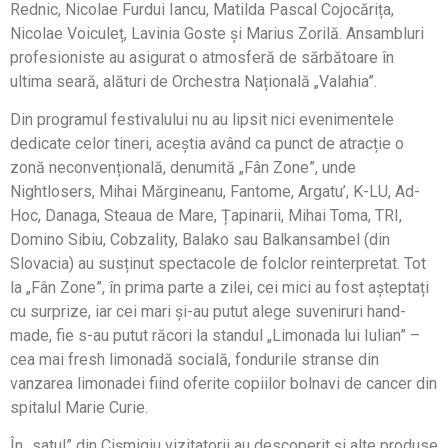
Rednic, Nicolae Furdui Iancu, Matilda Pascal Cojocărița,
Nicolae Voiculeț, Lavinia Goste și Marius Zorilă. Ansambluri
profesioniste au asigurat o atmosferă de sărbătoare în
ultima seară, alături de Orchestra Națională „Valahia”.
Din programul festivalului nu au lipsit nici evenimentele
dedicate celor tineri, aceștia având ca punct de atracție o
zonă neconvențională, denumită „Fân Zone”, unde
Nightlosers, Mihai Mărgineanu, Fantome, Argatu’, K-LU, Ad-
Hoc, Danaga, Steaua de Mare, Țapinarii, Mihai Toma, TRI,
Domino Sibiu, Cobzality, Balako sau Balkansambel (din
Slovacia) au susținut spectacole de folclor reinterpretat. Tot
la „Fân Zone”, în prima parte a zilei, cei mici au fost așteptați
cu surprize, iar cei mari și-au putut alege suveniruri hand-
made, fie s-au putut răcori la standul „Limonada lui Iulian” –
cea mai fresh limonadă socială, fondurile stranse din
vanzarea limonadei fiind oferite copiilor bolnavi de cancer din
spitalul Marie Curie.
În „satul” din Cișmigiu vizitatorii au descoperit și alte produse