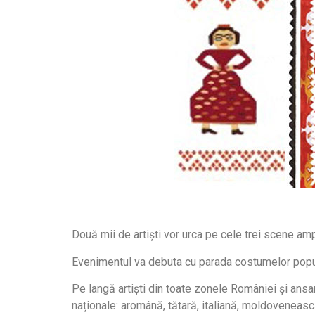
Două mii de artiști vor urca pe cele trei scene am
Evenimentul va debuta cu parada costumelor popu
Pe langă artiști din toate zonele României și ansam
naționale: aromână, tătară, italiană, moldovenească