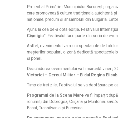
Proiect al Primăriei Municipiului București, organi
care promovează cultura tradiționala autohtonă și s
naționale, precum și ansambluri din Bulgaria, Leto
Ajuns la cea de-a opta ediție, Festivalul Internați
Cişmigiu”
. Festivalul face parte din seria de ev
Astfel, evenimentul va reuni spectacole de folclor
meșterilor populari, o zonă dedicată spectacolelor 
și ponei.
Deschiderea evenimentului va fi marcată vineri, 2
Victoriei – Cercul Militar – B-dul Regina Elisa
Timp de trei zile, Festivalul se va desfășura pe ce
Programul de la Scena Mare
va fi împărțit dup
renumiți din Dobrogea, Crișana și Muntenia,
sâmb
Banat, Transilvania și Bucovina.
De asemenea, cea de-a doua scenă a Festival