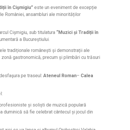
iții în Cişmigiu”
este un eveniment de excepție
ile României, ansambluri ale minorităților
rcul Cișmigiu, sub titulatura
“Muzici și Tradiții în
umentară a Bucureștiului.
ele tradiționale românești și demonstrații ale
, o zonă gastronomică, precum și plimbări cu trăsuri
 desfaşura pe traseul:
Ateneul Roman
–
Calea
l:
profesioniste și soliști de muzică populară
a duminică să fie celebrat cântecul și jocul din
tot aici se va lansa și albumul Orchestrei Valahia.