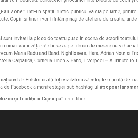
„
Fân Zone”
. Într-un spațiu rustic, publicul va sta pe iarbă, prin
te. Copiii și tinerii vor fi întâmpinați de ateliere de creație, und
 sunt invitați la piese de teatru puse în scenă de actorii teatrulu
i nu numai, vor învăța să danseze pe ritmuri de merengue și bachat
precum Maria Radu and Band, Nightlosers, Hara, Adrian Nour și Tri
teria Carpatica, Cornelia Tihon & Band, Liverpool – A Tribute to
național de Folclor invită toți vizitatorii să adopte o ținută de insp
ina de Facebook a manifestației sub hashtag-ul
#sepoartaroman
uzici și Tradiții în Cișmigiu”
este liber.