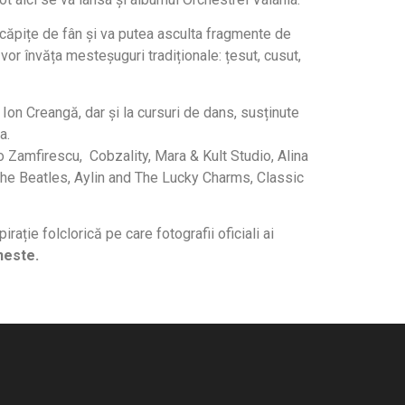
tre căpițe de fân și va putea asculta fragmente de
e vor învăța mesteșuguri tradiționale: țesut, cusut,
i Ion Creangă, dar și la cursuri de dans, susținute
a.
o Zamfirescu, Cobzality, Mara & Kult Studio, Alina
 The Beatles, Aylin and The Lucky Charms, Classic
irație folclorică pe care fotografii oficiali ai
este.