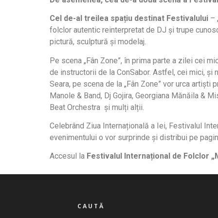
Cel de-al treilea spațiu destinat Festivalului
– 
folclor autentic reinterpretat de DJ și trupe cunoscu
pictură, sculptură și modelaj.
Pe scena „Fân Zone”, în prima parte a zilei cei mici
de instructorii de la ConSabor. Astfel, cei mici, ș
Seara, pe scena de la „Fân Zone” vor urca artiști 
Manole & Band, Dj Gojira, Georgiana Mănăila & Mis
Beat Orchestra și mulți alții.
Celebrând Ziua Internațională a Iei, Festivalul Inter
evenimentului o vor surprinde și distribui pe pag
Accesul la
Festivalul Internațional de Folclor „M
CAUTĂ