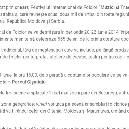
zat prin
creart
, Festivalul Internațional de Folclor
“Muzici și Trad
traină și care reunește anual două mii de artiști din toate regiun
nia, Republica Moldova și Serbia.
onal de Folclor se va desfășura în perioada 20-22 iunie 2014, în pa
enimente menite să celebreze 555 de ani de la prima atestare doc
 tradițional, târg de meșteșugari care va include, pe lângă produs
de folclor reinterpretat, ateliere de creație, teatru pentru copii
0 iunie, la ora 15:00, de o paradă a costumelor populare ce se va
beta – Parcul Cişmigiu
.
le trei scene amplasate în cel mai vechi parc din București, astfe
ă zone geografice:
vineri
vor urca pe scenă ansambluri folclorice 
ătă
va fi rândul celor din Oltenia, Moldova și Maramureș, urmând c
ului
va fi dedicată cântecelor și jocurilor interpretate de copii și 