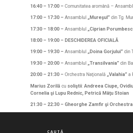
16:40 – 17:00 –
Comunitatea aromână – Ansamb
17:00 – 17:30 –
Ansamblul
„Mureşul”
din Tg. Mu
17:30 – 18:00 –
Ansamblul
„Ciprian Porumbes
18:00 – 19:00 – DESCHIDEREA OFICIALĂ
19:00 – 19:30
–
Ansamblul
„Doina Gorjului”
din 
19:30 – 20:00 –
Ansamblul
„Transilvania”
din Ba
20:00 – 21:30
–
Orchestra Naţională
„Valahia”
a 
Marius Zorilă
cu
soliştii
:
Andreea Ciupe, Ovidiu 
Cornelia şi Lupu Rednic, Petrică Mâţu Stoian
21:30 – 22:30 – Gheorghe Zamfir şi Orchestr
CAUTĂ