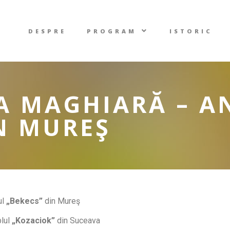
DESPRE
PROGRAM
ISTORIC
A MAGHIARĂ – 
N MUREŞ
l
„Bekecs”
din Mureş
blul
„Kozaciok”
din Suceava