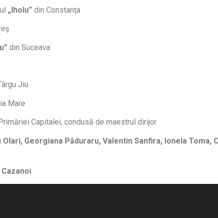
lul
„Iholu”
din Constanţa
reş
cu”
din Suceava
Târgu Jiu
ia Mare
Primăriei Capitalei, condusă de maestrul dirijor
Olari, Georgiana Păduraru, Valentin Sanfira, Ionela Toma, 
a Cazanoi