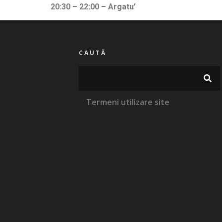
20:30 – 22:00
–
Argatu’
CAUTĂ
Termeni utilizare site