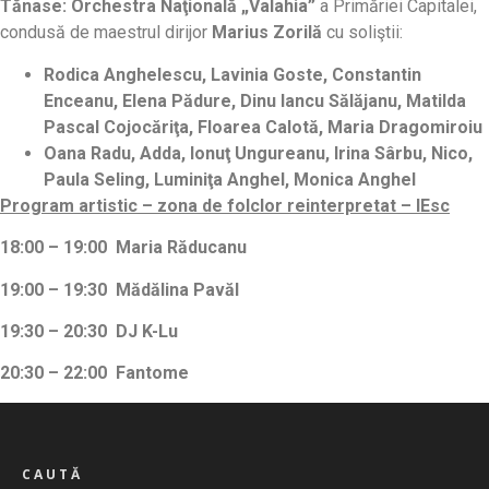
Tănase: Orchestra Naţională
„Valahia”
a Primăriei Capitalei,
condusă de maestrul dirijor
Marius Zorilă
cu soliştii:
Rodica Anghelescu, Lavinia Goste, Constantin
Enceanu, Elena Pădure, Dinu Iancu Sălăjanu, Matilda
Pascal Cojocăriţa, Floarea Calotă, Maria Dragomiroiu
Oana Radu, Adda, Ionuţ Ungureanu, Irina Sârbu, Nico,
Paula Seling, Luminiţa Anghel, Monica Anghel
Program artistic – zona de folclor reinterpretat – IEsc
18:00 – 19:00 Maria Răducanu
19:00 – 19:30 Mădălina Pavăl
19:30 – 20:30 DJ K-Lu
20:30 – 22:00 Fantome
CAUTĂ