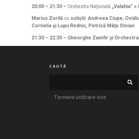
20:00 – 21:30
–
Orchestra Naţională
„Valahia”
a 
Marius Zorilă
cu
soliştii
:
Andreea Ciupe, Ovidiu 
Cornelia şi Lupu Rednic, Petrică Mâţu Stoian
21:30 – 22:30 – Gheorghe Zamfir şi Orchestr
CAUTĂ
Termeni utilizare site