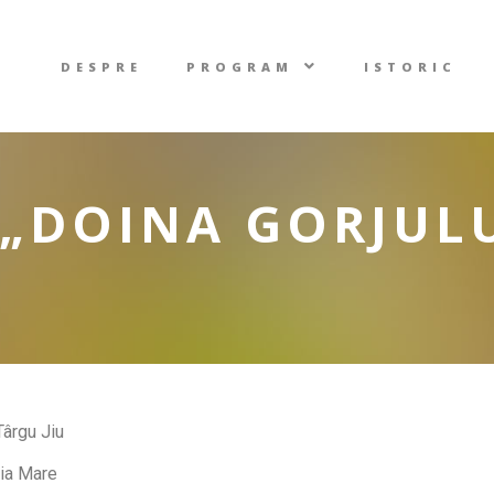
DESPRE
PROGRAM
ISTORIC
„DOINA GORJULU
Târgu Jiu
ia Mare