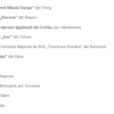
veti Nikola Varjas”
din Timiş
„Korona”
din Braşov
dansuri ţigăneşti din Coltău
, jud. Maramureş
l
„Dor”
din Tulcea
 Centrului Naţional de Artă „Tinerimea Română” din București
ului”
din Sibiu
– Napoca
Botoşana, jud. Suceava
 Mare
man