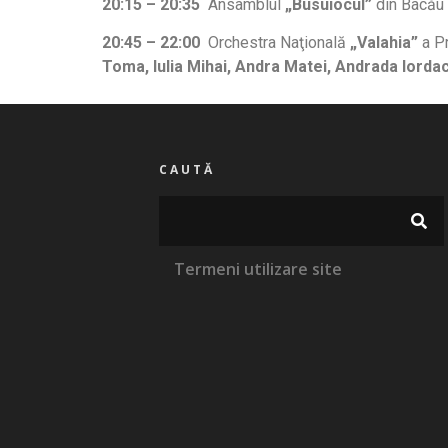
20:15 – 20:35
Ansamblul
„Busuiocul”
din Bacău
20:45 – 22:00
Orchestra Naţională
„Valahia”
a Pr
Toma, Iulia Mihai, Andra Matei, Andrada Iordac
CAUTĂ
Termeni utilizare site