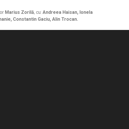
jor
Marius Zorilă
, cu:
Andreea Haisan, Ionela
nanie, Constantin Gaciu, Alin Trocan.