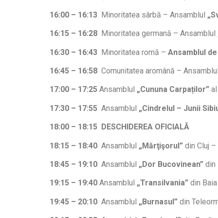
16:00 – 16:13
Minoritatea sârbă – Ansamblul
„S
16:15 – 16:28
Minoritatea germană – Ansamblul
16:30 – 16:43
Minoritatea romă –
Ansamblul de 
16:45 – 16:58
Comunitatea aromână – Ansamblu
17:00 – 17:25
Ansamblul
„Cununa Carpaților”
al
17:30 – 17:55
Ansamblul
„Cindrelul – Junii Sibi
18:00 – 18:15
DESCHIDEREA OFICIALĂ
18:15 – 18:40
Ansamblul
„Mărţişorul”
din Cluj 
18:45 – 19:10
Ansamblul
„Dor Bucovinean”
din 
19:15 – 19:40
Ansamblul
„Transilvania”
din Baia
19:45 – 20:10
Ansamblul
„Burnasul”
din Teleor