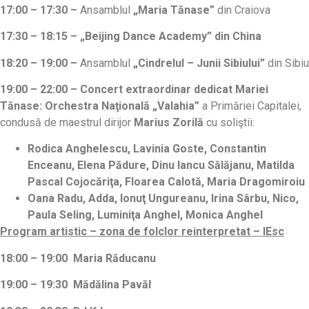
17:00 – 17:30
–
Ansamblul
„Maria Tănase”
din Craiova
17:30 – 18:15 – „Beijing Dance Academy” din China
18:20 – 19:00
–
Ansamblul
„Cindrelul – Junii Sibiului”
din Sibiu
19:00 – 22:00 – Concert extraordinar dedicat Mariei
Tănase: Orchestra Naţională
„Valahia”
a Primăriei Capitalei,
condusă de maestrul dirijor
Marius Zorilă
cu soliştii:
Rodica Anghelescu, Lavinia Goste, Constantin
Enceanu, Elena Pădure, Dinu Iancu Sălăjanu, Matilda
Pascal Cojocăriţa, Floarea Calotă, Maria Dragomiroiu
Oana Radu, Adda, Ionuţ Ungureanu, Irina Sârbu, Nico,
Paula Seling, Luminiţa Anghel, Monica Anghel
Program artistic – zona de folclor reinterpretat – IEsc
18:00 – 19:00 Maria Răducanu
19:00 – 19:30 Mădălina Pavăl