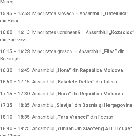
Mureş
15:45 – 15:58
Minoritatea slovacă – Ansamblul
„Datelinka”
din Bihor
16:00 – 16:13
Minoritatea ucraineană – Ansamblul
„Kozacioc”
din Suceava
16:15 – 16:28
Minoritatea greacă – Ansamblul
„Ellas”
din
Bucureşti
16:30 – 16:45
Ansamblul
„Hora”
din
Republica Moldova
16:50 – 17:15
Ansamblul
„Baladele Deltei”
din Tulcea
17:15 – 17:30
Ansamblul
„Hora”
din
Republica Moldova
17:35 – 18:05
Ansamblu
„Slavija”
din
Bosnia şi Herţegovina
18:10 – 18:35
Ansamblul
„Țara Vrancei”
din Focșani
18:40 – 19:25
Ansamblul „
Yunnan Jin Xiaofeng Art Troupe”
din
China