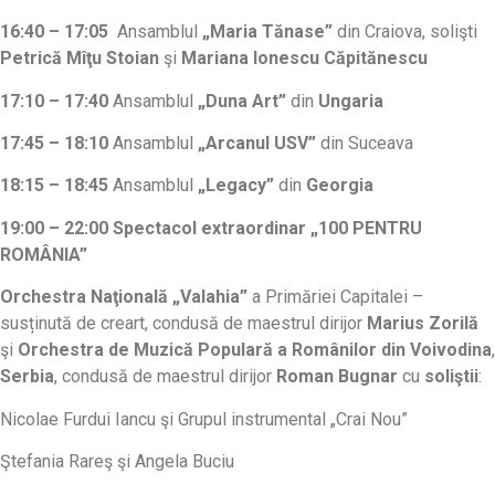
16:40 – 17:05
Ansamblul
„Maria Tănase”
din Craiova, solişti
Petrică Mîţu Stoian
şi
Mariana Ionescu Căpitănescu
17:10 – 17:40
Ansamblul
„Duna Art”
din
Ungaria
17:45 – 18:10
Ansamblul
„Arcanul USV”
din Suceava
18:15 – 18:45
Ansamblul
„Legacy”
din
Georgia
19:00 – 22:00
Spectacol extraordinar
„100 PENTRU
ROMÂNIA”
Orchestra Naţională
„Valahia”
a Primăriei Capitalei –
susținută de creart, condusă de maestrul dirijor
Marius Zorilă
şi
Orchestra de Muzică Populară a Românilor din Voivodina
,
Serbia
, condusă de maestrul dirijor
Roman Bugnar
cu
soliştii
:
Nicolae Furdui Iancu şi Grupul instrumental „Crai Nou”
Ştefania Rareş şi Angela Buciu