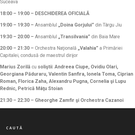
Suceava
18:00 – 19:00 – DESCHIDEREA OFICIALĂ
19:00 – 19:30
–
Ansamblul
„Doina Gorjului”
din Târgu Jiu
19:30 – 20:00 –
Ansamblul
„Transilvania”
din Baia Mare
20:00 – 21:30
–
Orchestra Naţională
„Valahia”
a Primăriei
Capitalei, condusă de maestrul dirijor
Marius Zorilă
cu
soliştii
:
Andreea Ciupe, Ovidiu Olari,
Georgiana Păduraru, Valentin Sanfira, Ionela Toma, Ciprian
Roman, Florica Zaha, Alexandru Pugna, Cornelia şi Lupu
Rednic, Petrică Mâţu Stoian
21:30 – 22:30 – Gheorghe Zamfir şi Orchestra Cazanoi
CAUTĂ