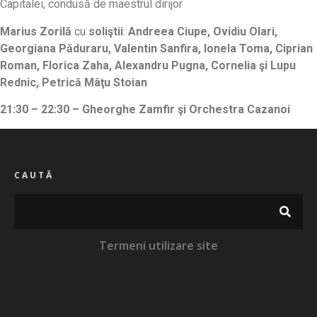
Capitalei, condusă de maestrul dirijor
Marius Zorilă
cu
soliştii
:
Andreea Ciupe, Ovidiu Olari,
Georgiana Păduraru, Valentin Sanfira, Ionela Toma, Ciprian
Roman, Florica Zaha, Alexandru Pugna, Cornelia şi Lupu
Rednic, Petrică Mâţu Stoian
21:30 – 22:30 – Gheorghe Zamfir şi Orchestra Cazanoi
CAUTĂ
Termeni utilizare site