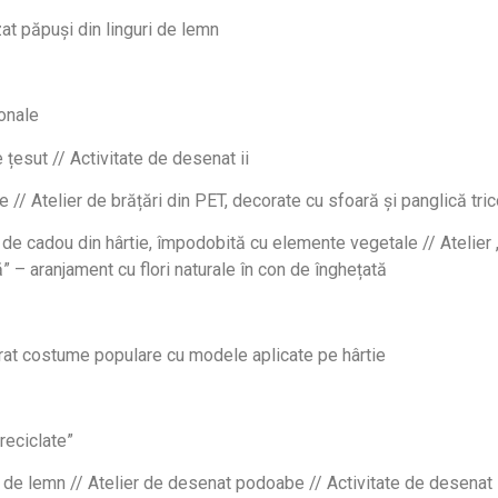
zat păpuși din linguri de lemn
ionale
 țesut // Activitate de desenat ii
e // Atelier de brățări din PET, decorate cu sfoară și panglică tric
de cadou din hârtie, împodobită cu elemente vegetale // Atelier „
tă” – aranjament cu flori naturale în con de înghețată
rat costume populare cu modele aplicate pe hârtie
 reciclate”
i de lemn // Atelier de desenat podoabe // Activitate de desenat 