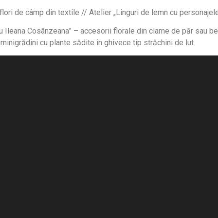
flori de câmp din textile // Atelier „Linguri de lemn cu personajele
u Ileana Cosânzeana” – accesorii florale din clame de păr sau bent
minigrădini cu plante sădite în ghivece tip străchini de lut