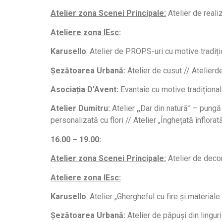
Atelier zona Scenei Principale
:
Atelier de reali
Ateliere zona IEsc
:
Karusello
: Atelier de PROPS-uri cu motive tradiț
Șezătoarea Urbană:
Atelier de cusut // Atelierde
Asociația D’Avent:
Evantaie cu motive tradițional
Atelier Dumitru:
Atelier
„
Dar din natură” – pungă 
personalizată cu flori // Atelier „Înghețată înflora
16.00 – 19.00:
Atelier zona Scenei Principale
:
Atelier de deco
Ateliere zona IEsc:
Karusello
: Atelier „Ghergheful cu fire și materiale
Șezătoarea Urbană:
Atelier de păpuși din lingur