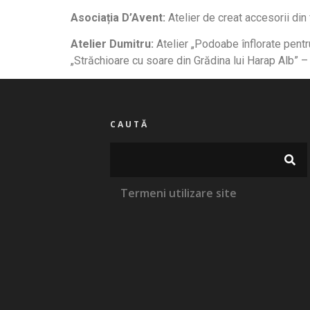
Asociația D’Avent:
Atelier de creat accesorii din 
Atelier Dumitru
:
Atelier „Podoabe înflorate pentr
„Străchioare cu soare din Grădina lui Harap Alb” – 
CAUTĂ
Termeni utilizare site