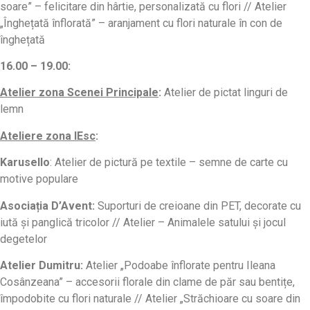
soare” – felicitare din hârtie, personalizată cu flori // Atelier
„Înghețată înflorată” – aranjament cu flori naturale în con de
înghețată
16.00 – 19.00:
Atelier zona Scenei Principale
:
Atelier de pictat linguri de
lemn
Ateliere zona IEsc
:
Karusello
: Atelier de pictură pe textile – semne de carte cu
motive populare
Asociația D’Avent:
Suporturi de creioane din PET, decorate cu
iută și panglică tricolor // Atelier – Animalele satului și jocul
degetelor
Atelier Dumitru
:
Atelier „Podoabe înflorate pentru Ileana
Cosânzeana” – accesorii florale din clame de păr sau bentițe,
împodobite cu flori naturale // Atelier „Străchioare cu soare din