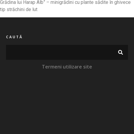
Grădina lui Harap Alb” – minigrădini cu plante sădite în ghivece
tip străchini de lut
CAUTĂ
Termeni utilizare site