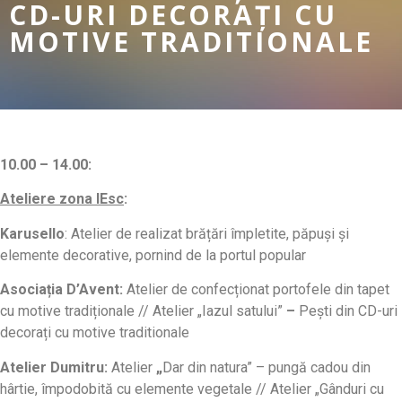
CD-URI DECORAȚI CU
MOTIVE TRADITIONALE
10.00 – 14.00:
Ateliere zona IEsc
:
Karusello
: Atelier de realizat brățări împletite, păpuși și
elemente decorative, pornind de la portul popular
Asociația D’Avent:
Atelier de confecționat portofele din tapet
cu motive tradiționale // Atelier „Iazul satului”
–
Pești din CD-uri
decorați cu motive traditionale
Atelier Dumitru:
Atelier
„
Dar din natura” – pungă cadou din
hârtie, împodobită cu elemente vegetale // Atelier „Gânduri cu