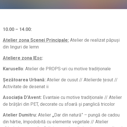
10.00 – 14.00:
Atelier zona Scenei Principale
:
Atelier de realizat păpuși
din linguri de lemn
Ateliere zona IEsc
:
Karusello
: Atelier de PROPS-uri cu motive tradiționale
Șezătoarea Urbană:
Atelier de cusut // Atelierde țesut //
Activitate de desenat ii
Asociația D’Avent:
Evantaie cu motive tradiționale // Atelier
de brățări din PET, decorate cu sfoară și panglică tricolor
Atelier Dumitru:
Atelier
„
Dar din natură” – pungă de cadou
din hârtie, împodobită cu elemente vegetale // Atelier