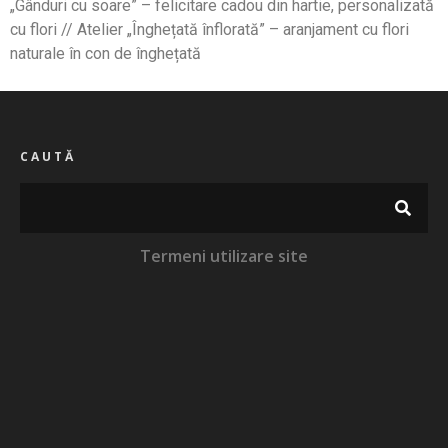
„Gânduri cu soare” – felicitare cadou din hartie, personalizată
cu flori // Atelier „Înghețată înflorată” – aranjament cu flori
naturale în con de înghețată
CAUTĂ
Termeni utilizare site