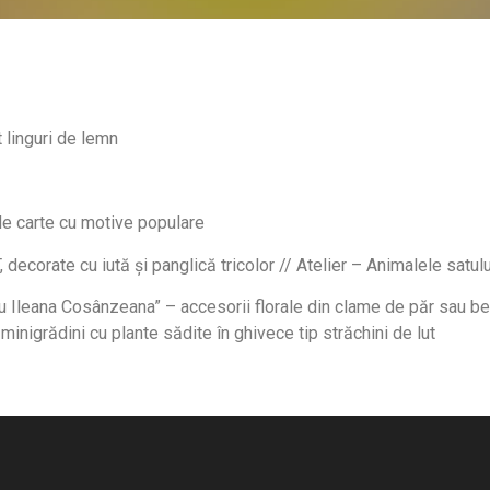
t linguri de lemn
 de carte cu motive populare
 decorate cu iută și panglică tricolor // Atelier – Animalele satulu
 Ileana Cosânzeana” – accesorii florale din clame de păr sau bent
minigrădini cu plante sădite în ghivece tip străchini de lut