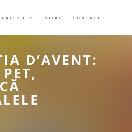
GALERIE
ȘTIRI
CONTACT
ȚIA D’AVENT:
 PET,
ICĂ
ALELE
R