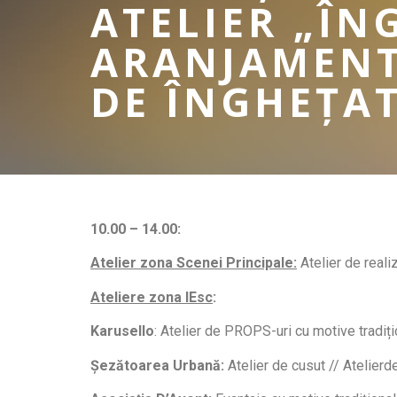
ATELIER „ÎN
ARANJAMENT
DE ÎNGHEȚA
10.00 – 14.00:
Atelier zona Scenei Principale
:
Atelier de reali
Ateliere zona IEsc
:
Karusello
: Atelier de PROPS-uri cu motive tradiț
Șezătoarea Urbană:
Atelier de cusut // Atelierde