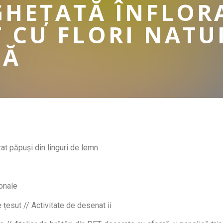
GHEȚATĂ ÎNFLOR
 CU FLORI NATU
TĂ
zat păpuși din linguri de lemn
ionale
 țesut // Activitate de desenat ii