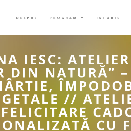
DESPRE
PROGRAM
ISTORIC
NA IESC: ATELIE
R DIN NATURĂ” 
HÂRTIE, ÎMPODOB
GETALE // ATEL
 FELICITARE CAD
SONALIZATĂ CU F