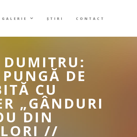
GALERIE
ȘTIRI
CONTACT
R DUMITRU:
– PUNGĂ DE
ITĂ CU
IER „GÂNDURI
OU DIN
LORI //