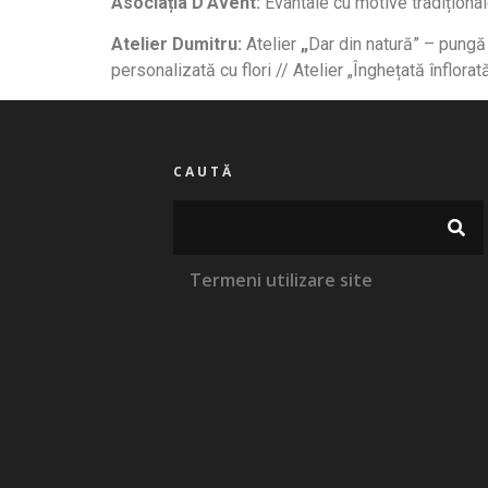
Asociația D’Avent:
Evantaie cu motive tradițional
Atelier Dumitru:
Atelier
„
Dar din natură” – pungă 
personalizată cu flori // Atelier „Înghețată înflora
CAUTĂ
Termeni utilizare site