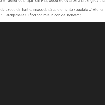
e // Atelier de brățări din PET, decorate cu sfoară și panglică tric
de cadou din hârtie, împodobită cu elemente vegetale // Atelier „
tă” – aranjament cu flori naturale în con de înghețată