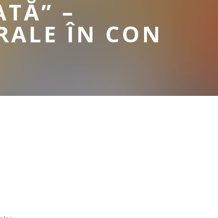
ATĂ” –
RALE ÎN CON