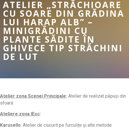
ATELIER „STRĂCHIOARE
CU SOARE DIN GRĂDINA
LUI HARAP ALB” –
MINIGRĂDINI CU
PLANTE SĂDITE ÎN
GHIVECE TIP STRĂCHINI
DE LUT
Atelier zona Scenei Principale
:
Atelier de realizat păpuși din
sfoară
Ateliere zona IEsc
:
Karusello
: Atelier de ciucurit pe furculițe și alte metode