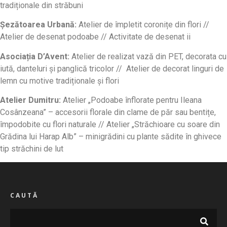
tradiționale din străbuni
Șezătoarea Urbană:
Atelier de împletit coronițe din flori //
Atelier de desenat podoabe // Activitate de desenat ii
Asociația D’Avent:
Atelier de realizat vază din PET, decorata cu
iută, danteluri și panglică tricolor // Atelier de decorat linguri de
lemn cu motive tradiționale și flori
Atelier Dumitru
:
Atelier „Podoabe înflorate pentru Ileana
Cosânzeana” – accesorii florale din clame de păr sau bentițe,
împodobite cu flori naturale // Atelier „Străchioare cu soare din
Grădina lui Harap Alb” – minigrădini cu plante sădite în ghivece
tip străchini de lut
CAUTĂ