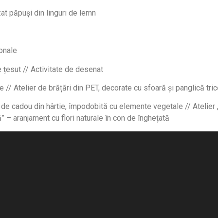
zat păpuși din linguri de lemn
ionale
e țesut // Activitate de desenat
e // Atelier de brățări din PET, decorate cu sfoară și panglică tric
de cadou din hârtie, împodobită cu elemente vegetale // Atelier „
tă” – aranjament cu flori naturale în con de înghețată