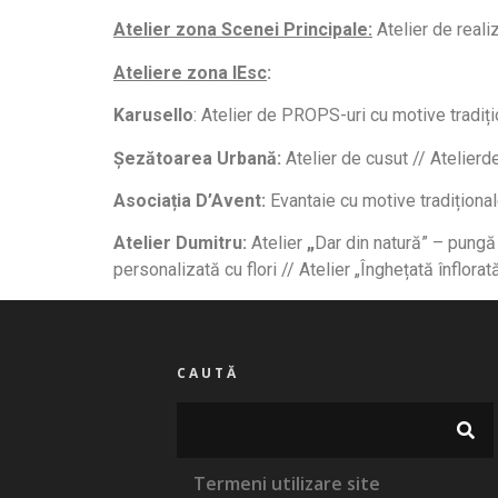
Atelier zona Scenei Principale
:
Atelier de reali
Ateliere zona IEsc
:
Karusello
: Atelier de PROPS-uri cu motive tradiț
Șezătoarea Urbană:
Atelier de cusut // Atelierd
Asociația D’Avent:
Evantaie cu motive tradițional
Atelier Dumitru:
Atelier
„
Dar din natură” – pungă 
personalizată cu flori // Atelier „Înghețată înflora
CAUTĂ
Termeni utilizare site