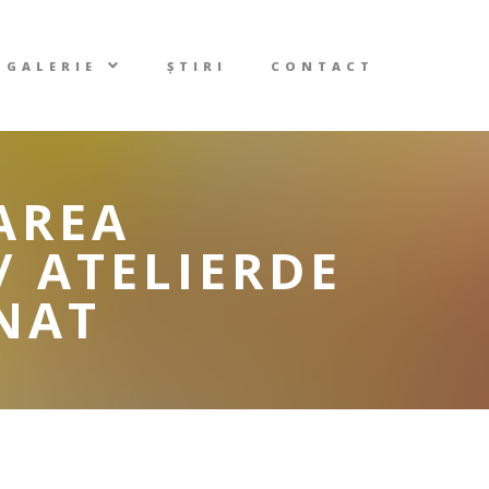
GALERIE
ȘTIRI
CONTACT
AREA
/ ATELIERDE
ENAT