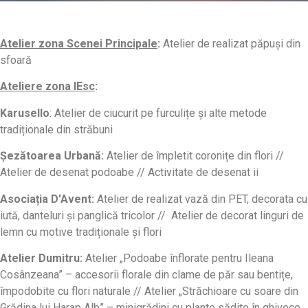
Atelier zona Scenei Principale
:
Atelier de realizat păpuși din
sfoară
Ateliere zona IEsc
:
Karusello
: Atelier de ciucurit pe furculițe și alte metode
tradiționale din străbuni
Șezătoarea Urbană:
Atelier de împletit coronițe din flori //
Atelier de desenat podoabe // Activitate de desenat ii
Asociația D’Avent:
Atelier de realizat vază din PET, decorata cu
iută, danteluri și panglică tricolor // Atelier de decorat linguri de
lemn cu motive tradiționale și flori
Atelier Dumitru
:
Atelier „Podoabe înflorate pentru Ileana
Cosânzeana” – accesorii florale din clame de păr sau bentițe,
împodobite cu flori naturale // Atelier „Străchioare cu soare din
Grădina lui Harap Alb” – minigrădini cu plante sădite în ghivece