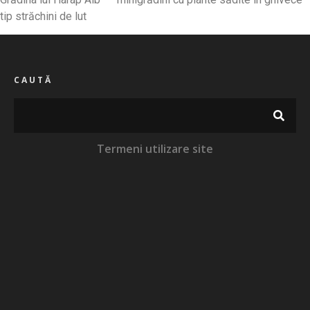
tip străchini de lut
CAUTĂ
Termeni utilizare site