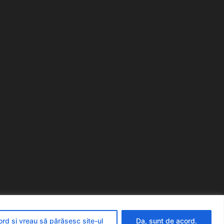
rd și vreau să părăsesc site-ul
Da, sunt de acord.