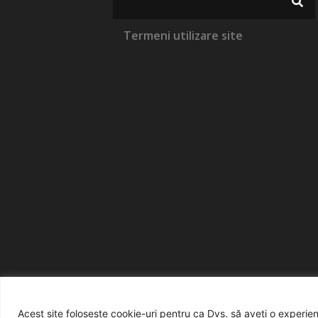
Termeni utilizare site
© creart
Acest site folosește cookie-uri pentru ca Dvs. să aveți o experi