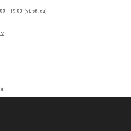
:00 – 19:00
(vi, sâ, du)
c:
:00