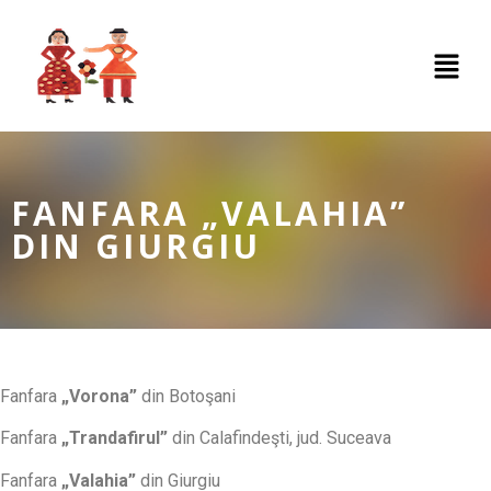
FANFARA „VALAHIA”
DIN GIURGIU
Fanfara
„Vorona”
din Botoşani
Fanfara
„Trandafirul”
din Calafindeşti, jud. Suceava
Fanfara
„Valahia”
din Giurgiu