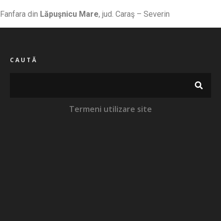
Fanfara din
Lăpuşnicu Mare
, jud. Caraş – Severin
CAUTĂ
Termeni utilizare site