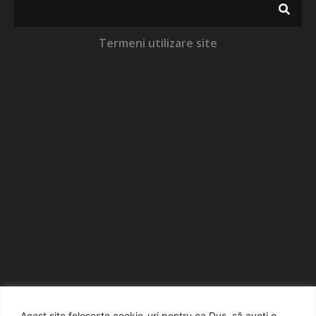
Termeni utilizare site
Acest site folosește cookie-uri pentru ca Dvs. să aveți o