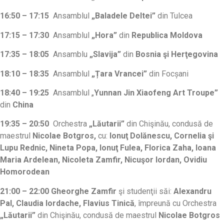
16:50 – 17:15
Ansamblul
„Baladele Deltei”
din Tulcea
17:15 – 17:30
Ansamblul
„Hora”
din
Republica Moldova
17:35 – 18:05
Ansamblu
„Slavija”
din
Bosnia şi Herţegovina
18:10 – 18:35
Ansamblul
„Țara Vrancei”
din Focșani
18:40 – 19:25
Ansamblul „
Yunnan Jin Xiaofeng Art Troupe”
din
China
19:35 – 20:50
Orchestra
„Lăutarii”
din Chişinău, condusă de
maestrul
Nicolae Botgros,
cu:
Ionuţ Dolănescu, Cornelia şi
Lupu Rednic, Nineta Popa, Ionuţ Fulea, Florica Zaha, Ioana
Maria Ardelean, Nicoleta Zamfir, Nicuşor Iordan, Ovidiu
Homorodean
21:00 – 22:00
Gheorghe Zamfir
şi studenţii săi:
Alexandru
Pal, Claudia Iordache, Flavius Tinică
, împreună cu Orchestra
„Lăutarii”
din Chişinău, condusă de maestrul
Nicolae Botgros