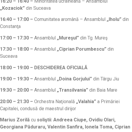
16:20 – 16:40 –
Minoritatea ucraineană – Ansamblul
„Kozaciok”
din Suceava
16:40 – 17:00 –
Comunitatea aromână – Ansamblul
„Iholu”
din
Constanţa
17:00 – 17:30 –
Ansamblul
„Mureşul”
din Tg. Mureş
17:30 – 18:00 –
Ansamblul
„Ciprian Porumbescu”
din
Suceava
18:00 – 19:00 – DESCHIDEREA OFICIALĂ
19:00 – 19:30
–
Ansamblul
„Doina Gorjului”
din Târgu Jiu
19:30 – 20:00 –
Ansamblul
„Transilvania”
din Baia Mare
20:00 – 21:30
–
Orchestra Naţională
„Valahia”
a Primăriei
Capitalei, condusă de maestrul dirijor
Marius Zorilă
cu
soliştii
:
Andreea Ciupe, Ovidiu Olari,
Georgiana Păduraru, Valentin Sanfira, Ionela Toma, Ciprian