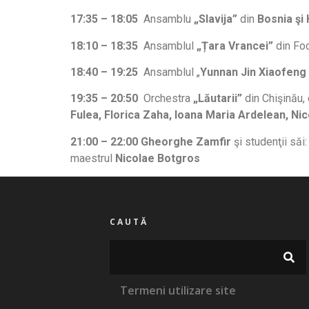
17:35 – 18:05
Ansamblu
„Slavija”
din
Bosnia şi
18:10 – 18:35
Ansamblul
„Țara Vrancei”
din Fo
18:40 – 19:25
Ansamblul „
Yunnan Jin Xiaofeng
19:35 – 20:50
Orchestra
„Lăutarii”
din Chişinău,
Fulea, Florica Zaha, Ioana Maria Ardelean, Ni
21:00 – 22:00
Gheorghe Zamfir
şi studenţii săi
maestrul
Nicolae Botgros
CAUTĂ
Termeni utilizare site