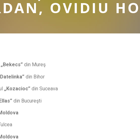
RDAN, OVIDIU 
l
„Bekecs”
din Mureş
„Datelinka”
din Bihor
ul
„Kozacioc”
din Suceava
Ellas”
din Bucureşti
 Moldova
Tulcea
 Moldova