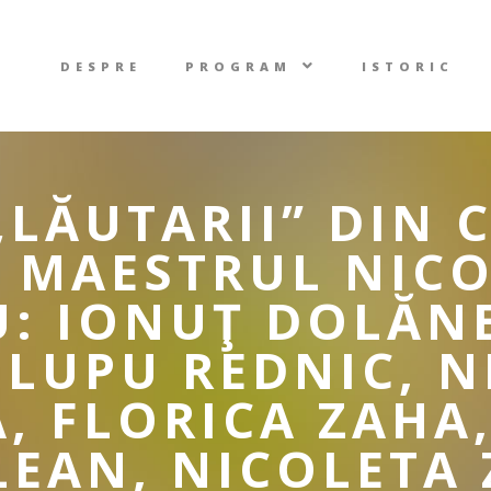
DESPRE
PROGRAM
ISTORIC
LĂUTARII” DIN 
 MAESTRUL NIC
U: IONUŢ DOLĂN
 LUPU REDNIC, N
, FLORICA ZAHA
EAN, NICOLETA 