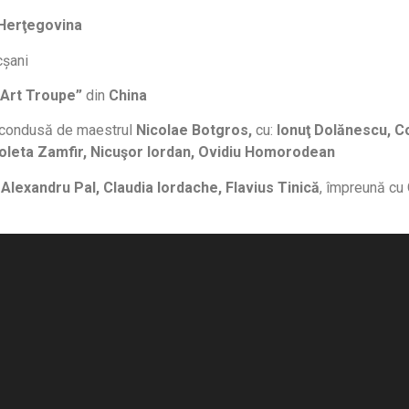
 Herţegovina
cșani
 Art Troupe”
din
China
 condusă de maestrul
Nicolae Botgros,
cu:
Ionuţ Dolănescu, Co
coleta Zamfir, Nicuşor Iordan, Ovidiu Homorodean
:
Alexandru Pal, Claudia Iordache, Flavius Tinică
, împreună cu