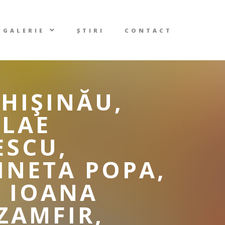
GALERIE
ȘTIRI
CONTACT
CHIŞINĂU,
OLAE
ESCU,
INETA POPA,
, IOANA
ZAMFIR,