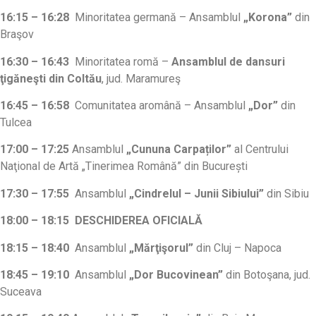
16:15 – 16:28
Minoritatea germană – Ansamblul
„Korona”
din
Braşov
16:30 – 16:43
Minoritatea romă –
Ansamblul de dansuri
ţigăneşti din Coltău
, jud. Maramureş
16:45 – 16:58
Comunitatea aromână – Ansamblul
„Dor”
din
Tulcea
17:00 – 17:25
Ansamblul
„Cununa Carpaților”
al Centrului
Naţional de Artă „Tinerimea Română” din București
17:30 – 17:55
Ansamblul
„Cindrelul – Junii Sibiului”
din Sibiu
18:00 – 18:15
DESCHIDEREA OFICIALĂ
18:15 – 18:40
Ansamblul
„Mărţişorul”
din Cluj – Napoca
18:45 – 19:10
Ansamblul
„Dor Bucovinean”
din Botoşana, jud.
Suceava