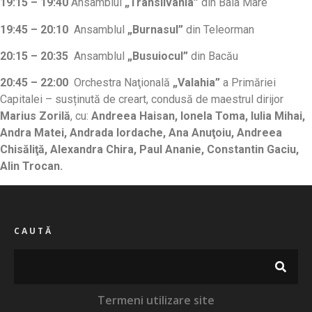
19:15 – 19:40
Ansamblul
„Transilvania”
din Baia Mare
19:45 – 20:10
Ansamblul
„Burnasul”
din Teleorman
20:15 – 20:35
Ansamblul
„Busuiocul”
din Bacău
20:45 – 22:00
Orchestra Naţională
„Valahia”
a Primăriei
Capitalei – susținută de creart, condusă de maestrul dirijor
Marius Zorilă
, cu:
Andreea Haisan, Ionela Toma, Iulia Mihai,
Andra Matei, Andrada Iordache, Ana Anuţoiu, Andreea
Chisăliţă, Alexandra Chira, Paul Ananie, Constantin Gaciu,
Alin Trocan.
CAUTĂ
Termeni utilizare site