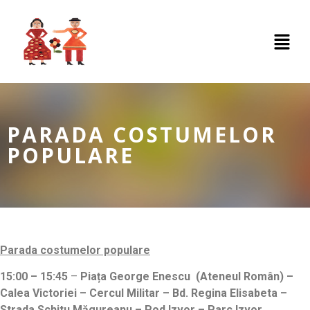
PARADA COSTUMELOR
POPULARE
Parada costumelor populare
15:00 – 15:45
–
Piața George Enescu (Ateneul Român)
–
Calea Victoriei – Cercul Militar –
Bd. Regina Elisabeta –
Strada Schitu Măgureanu – Pod Izvor – Parc Izvor