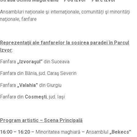
Ansambluri naționale şi internaționale, comunități şi minorități
naționale, fanfare
Reprezentaţii ale fanfarelor la sosirea paradei în Parcul
Izvor
:
Fanfara
„Izvoraşul”
din Suceava
Fanfara din Bănia, jud. Caraş Severin
Fanfara
„Valahia”
din Giurgiu
Fanfara din
Cosmeşti
, jud. Iaşi
Program artistic – Scena Principală
16:00 – 16:20 –
Minoritatea maghiară
–
Ansamblul
„Bekecs”