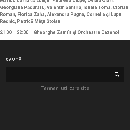
Marius Zorilă
cu
soliştii
:
Andreea Ciupe, Ovidiu Olari,
Georgiana Păduraru, Valentin Sanfira, Ionela Toma, Ciprian
Roman, Florica Zaha, Alexandru Pugna, Cornelia şi Lupu
Rednic, Petrică Mâţu Stoian
21:30 – 22:30 – Gheorghe Zamfir şi Orchestra Cazanoi
CAUTĂ
Termeni utilizare site