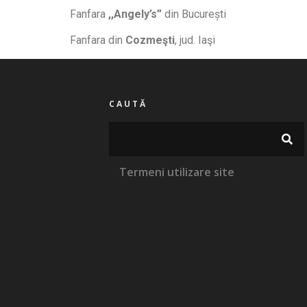
Fanfara
,,Angely’s”
din București
Fanfara din
Cozmeşti
, jud. Iaşi
CAUTĂ
Termeni utilizare site