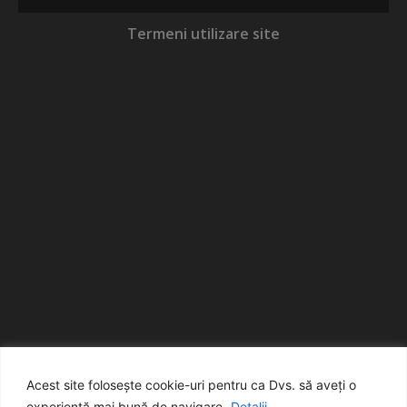
Termeni utilizare site
Acest site folosește cookie-uri pentru ca Dvs. să aveți o
experiență mai bună de navigare.
Detalii...