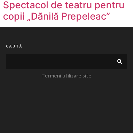
Spectacol de teatru pentru
copii „Dănilă Prepeleac”
CAUTĂ
Termeni utilizare site