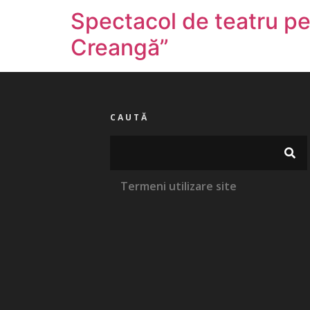
Spectacol de teatru pen
Creangă”
CAUTĂ
Termeni utilizare site