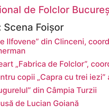
țional de Folclor Bucureș
:
Scena Foișor
ţe Ilfovene” din Clinceni, coo
Gherman
creart „Fabrica de Folclor”, co
tru copii „Capra cu trei iezi” 
gurelul” din Câmpia Turzii
dusă de Lucian Goiană