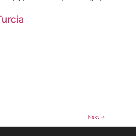
Turcia
Next
→