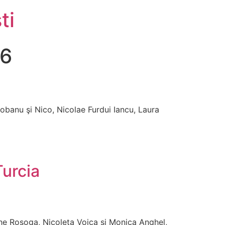
ti
16
banu şi Nico, Nicolae Furdui Iancu, Laura
Turcia
e Roşoga, Nicoleta Voica şi Monica Anghel,