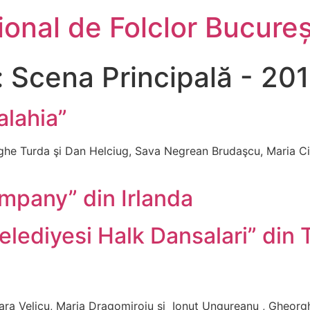
țional de Folclor Bucureș
:
Scena Principală - 20
alahia”
he Turda şi Dan Helciug, Sava Negrean Brudaşcu, Maria Cio
mpany” din Irlanda
lediyesi Halk Dansalari” din 
ra Velicu, Maria Dragomiroiu şi Ionuţ Ungureanu , Gheorgh