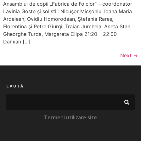
Ansamblul de copii „Fabrica de Folclor” – coordonator
Lavinia Goste și soliștii: Nicuşor Micşoniu, Ioana Maria
Ardelean, Ovidiu Homorodean, Ştefania Rareş,
Florentina şi Petre Giurgi, Traian Jurchela, Aneta Stan,
Gheorghe Turda, Margareta Clipa 21:20 – 22:00 –
Damian […]
Next
→
CAUTĂ
Termeni utilizare site